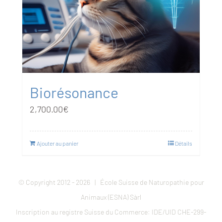
Biorésonance
2,700.00
€
Ajouter au panier
Détails
© Copyright 2012 -
2026 | École Suisse de Naturopathie pour
Animaux (ESNA) Sàrl
Inscription au registre Suisse du Commerce: IDE/UID CHE-299-