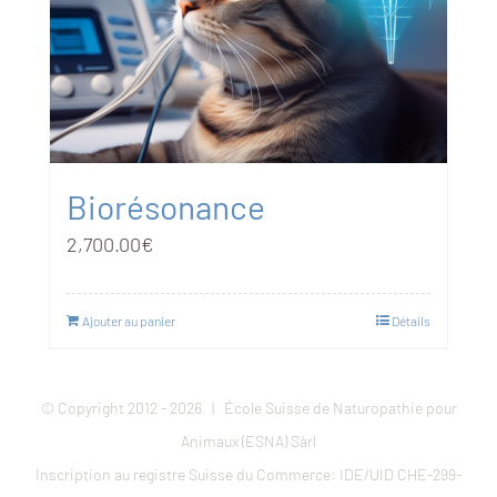
Biorésonance
2,700.00
€
Ajouter au panier
Détails
© Copyright 2012 -
2026 | École Suisse de Naturopathie pour
Animaux (ESNA) Sàrl
Inscription au registre Suisse du Commerce: IDE/UID CHE-299-