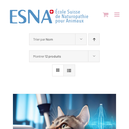
Passer
au
contenu
Trier par
Nom
Montrer
12 produits