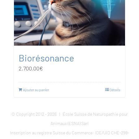
Biorésonance
2,700.00
€
Ajouter au panier
Détails
© Copyright 2012 -
2026 | École Suisse de Naturopathie pour
Animaux (ESNA) Sàrl
Inscription au registre Suisse du Commerce: IDE/UID CHE-299-