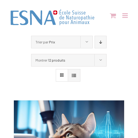
Passer
au
contenu
Trier par
Prix
Montrer
12 produits