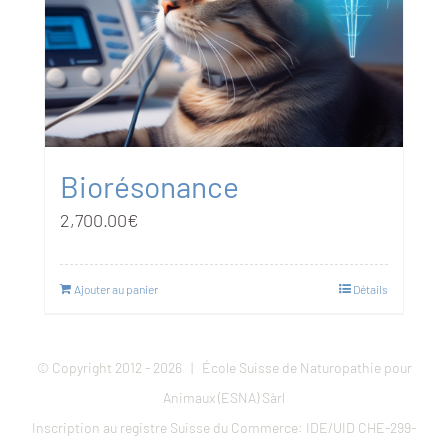
Biorésonance
2,700.00
€
Ajouter au panier
Détails
© Copyright 2012 -
2026 | École Suisse de Naturopathie pour
Animaux (ESNA) Sàrl
Inscription au registre Suisse du Commerce: IDE/UID CHE-299-