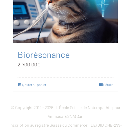
Biorésonance
2,700.00
€
Ajouter au panier
Détails
© Copyright 2012 -
2026 | École Suisse de Naturopathie pour
Animaux (ESNA) Sàrl
Inscription au registre Suisse du Commerce: IDE/UID CHE-299-