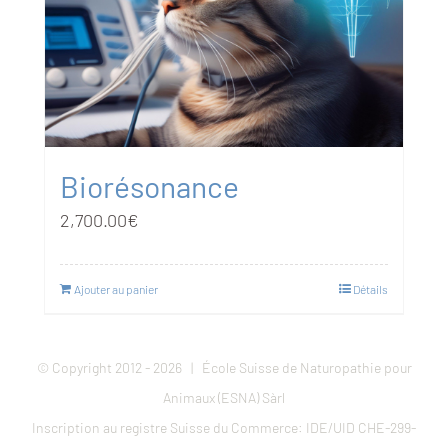
Biorésonance
2,700.00
€
Ajouter au panier
Détails
© Copyright 2012 -
2026 | École Suisse de Naturopathie pour
Animaux (ESNA) Sàrl
Inscription au registre Suisse du Commerce: IDE/UID CHE-299-