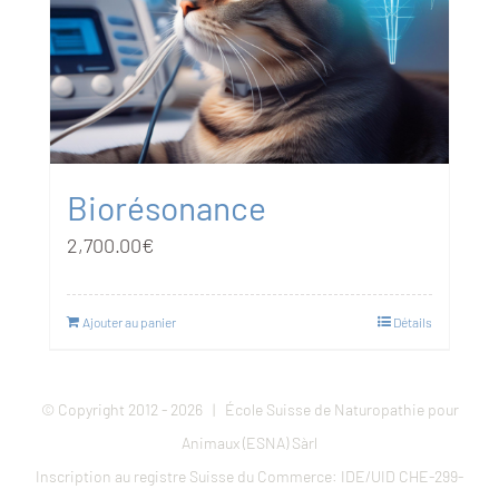
Biorésonance
2,700.00
€
Ajouter au panier
Détails
© Copyright 2012 -
2026 | École Suisse de Naturopathie pour
Animaux (ESNA) Sàrl
Inscription au registre Suisse du Commerce: IDE/UID CHE-299-