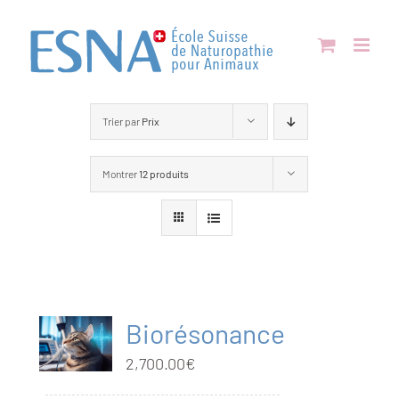
Passer
au
contenu
Trier par
Prix
Montrer
12 produits
Biorésonance
2,700.00
€