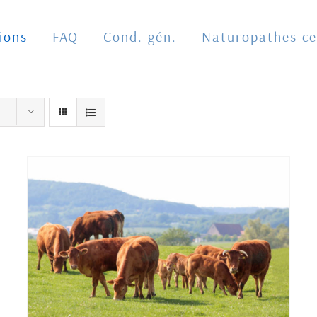
ions
FAQ
Cond. gén.
Naturopathes cer