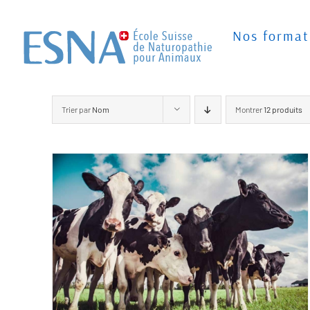
Passer
au
Nos format
contenu
Trier par
Nom
Montrer
12 produits