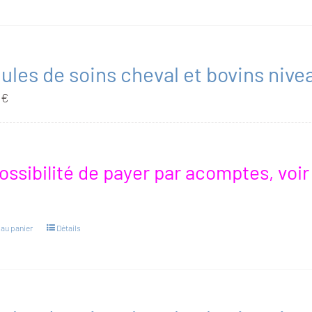
les de soins cheval et bovins nivea
0
€
ossibilité de payer par acomptes, voi
 au panier
Détails