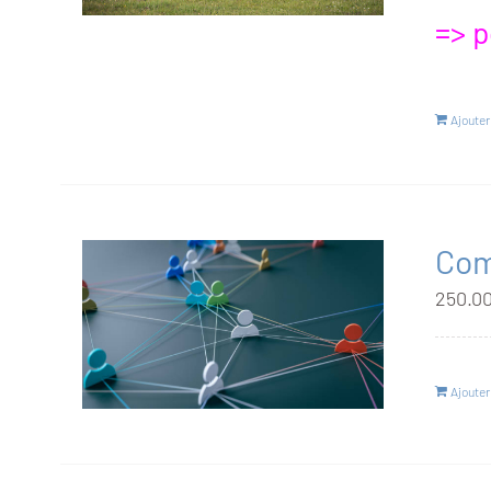
=> p
Ajouter
Com
250.0
Ajouter