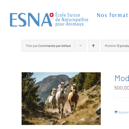
Passer
au
Nos format
contenu
Trier par
Commande par défaut
Montrer
12 produ
Mod
500.0
Ajouter