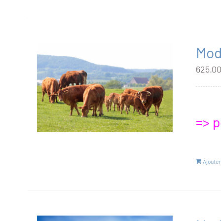
Modu
625.0
=> p
Ajouter