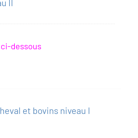
u II
r ci-dessous
eval et bovins niveau I