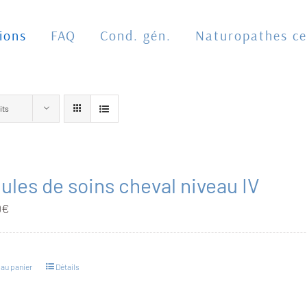
ions
FAQ
Cond. gén.
Naturopathes cer
its
ules de soins cheval niveau IV
0
€
 au panier
Détails