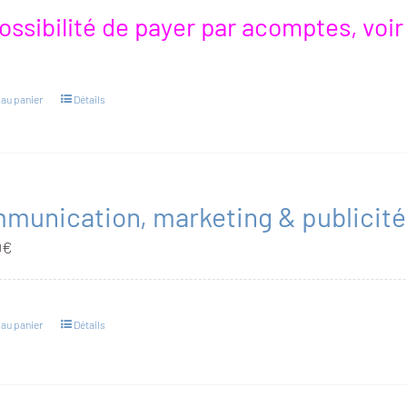
ossibilité de payer par acomptes, voi
 au panier
Détails
munication, marketing & publicité,
0
€
 au panier
Détails