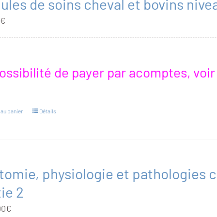
les de soins cheval et bovins nivea
0
€
ossibilité de payer par acomptes, voi
 au panier
Détails
tomie, physiologie et pathologies ch
ie 2
00
€