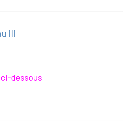
u III
r ci-dessous