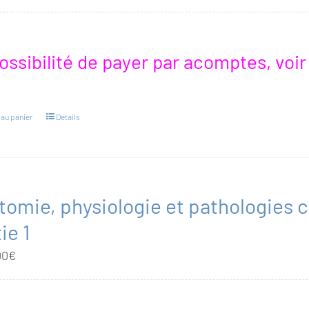
ossibilité de payer par acomptes, voi
 au panier
Détails
tomie, physiologie et pathologies ch
ie 1
00
€