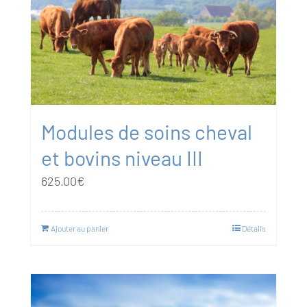
Modules de soins cheval
et bovins niveau III
625.00
€
Ajouter au panier
Détails