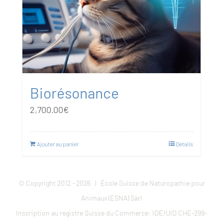
Biorésonance
2,700.00
€
Ajouter au panier
Détails
© Copyright 2012 -
2026 | École Suisse de Naturopathie pour
Animaux (ESNA) Sàrl
Inscription au registre Suisse du Commerce: IDE/UID CHE-299-