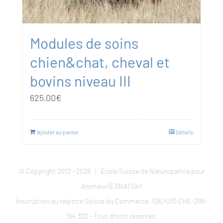
Modules de soins
chien&chat, cheval et
bovins niveau III
625.00
€
Ajouter au panier
Détails
© Copyright 2012 -
2026 | École Suisse de Naturopathie pour
Animaux (ESNA) Sàrl
Inscription au registre Suisse du Commerce: IDE/UID CHE-299-
194.322 - Tous droits réservés.