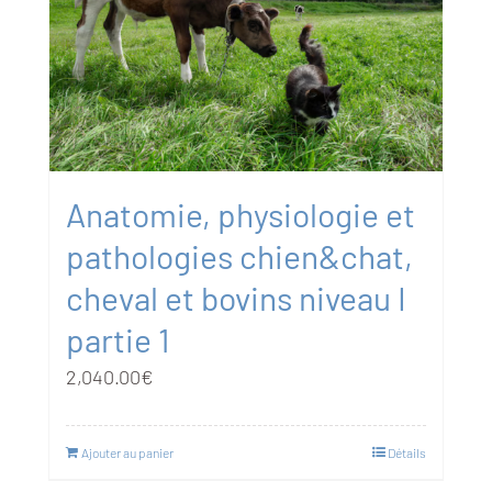
Anatomie, physiologie et
pathologies chien&chat,
cheval et bovins niveau I
partie 1
2,040.00
€
Ajouter au panier
Détails