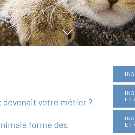
IN
IN
ET
 devenait votre métier ?
IN
animale forme des
ET