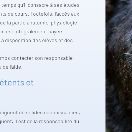
 temps qu’il consacre à ses études
nts de cours. Toutefois, l’accès aux
ue la partie anatomie-physiologie-
ion est intégralement payée.
 à disposition des élèves et des
temps contacter son responsable
de l’aide.
étents et
odiguent de solides connaissances,
ent, il est de la responsabilité du