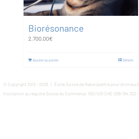
Biorésonance
2,700.00
€
Ajouter au panier
Détails
© Copyright 2012 -
2026 | École Suisse de Naturopathie pour Animaux (
Inscription au registre Suisse du Commerce: IDE/UID CHE-299-194.322 - 