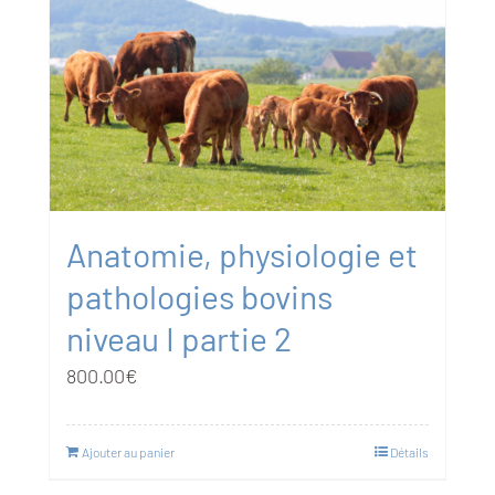
Anatomie, physiologie et
pathologies bovins
niveau I partie 2
800.00
€
Ajouter au panier
Détails