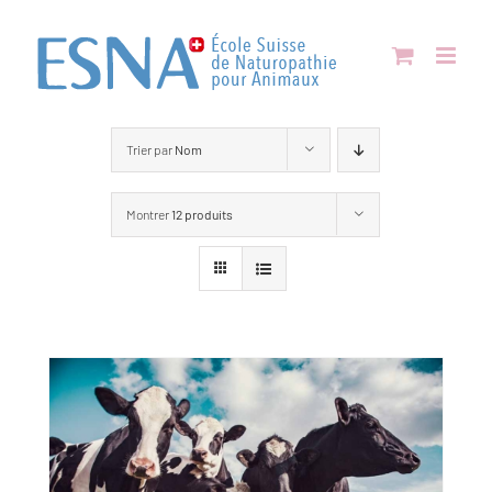
Passer
au
contenu
Trier par
Nom
Montrer
12 produits