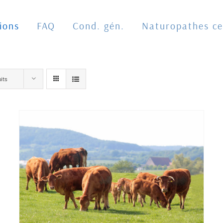
ions
FAQ
Cond. gén.
Naturopathes cer
its