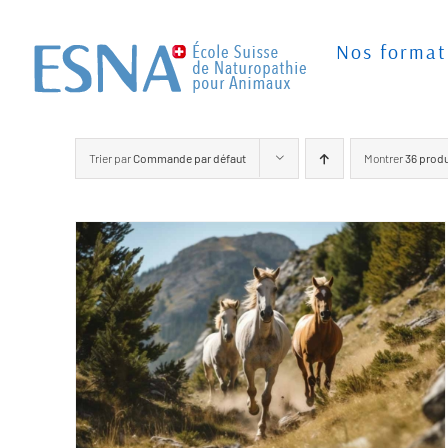
Passer
au
Nos format
contenu
Trier par
Commande par défaut
Montrer
36 produ