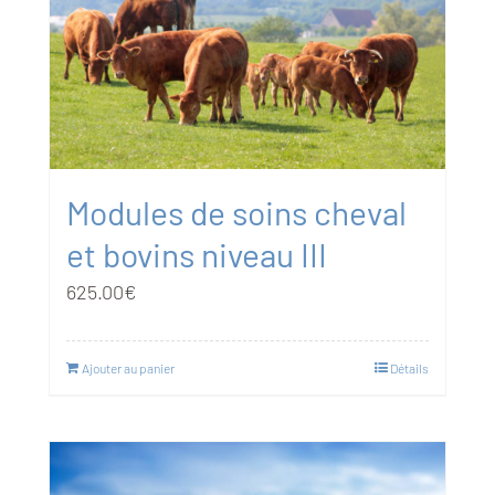
Modules de soins cheval
et bovins niveau III
625.00
€
Ajouter au panier
Détails